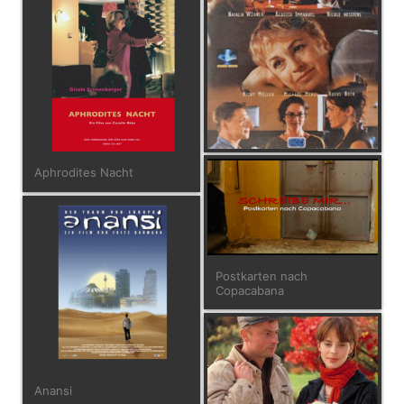
Aphrodites Nacht
Postkarten nach
Copacabana
Anansi