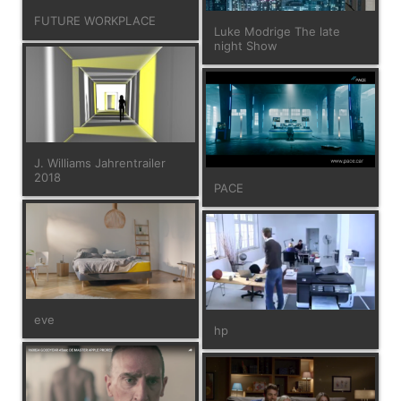
FUTURE WORKPLACE
Luke Modrige The late
night Show
J. Williams Jahrentrailer
2018
PACE
eve
hp