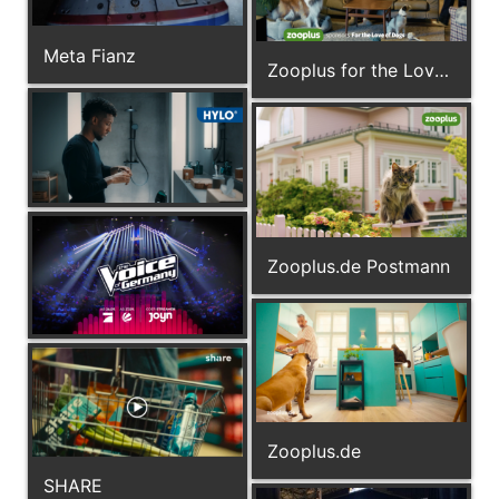
Meta Fianz
Zooplus for the Love of Dogs
Zooplus.de Postmann
Zooplus.de
SHARE