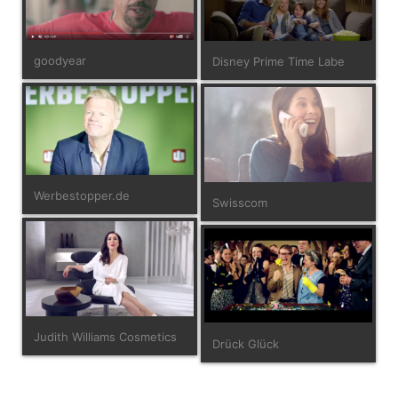
goodyear
Disney Prime Time Labe
Werbestopper.de
Swisscom
Judith Williams Cosmetics
Drück Glück