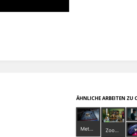
ÄHNLICHE ARBEITEN ZU
Meta Fianz
Zooplus for the Love of Dogs