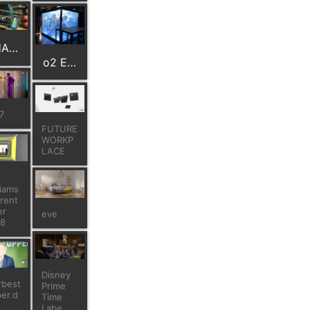
SHARE
o2 Elevator
7
FUTURE
WORKP
LACE
liams
rent
er
eve
18
Disney
rbest
Prime
er.d
Time
Labe