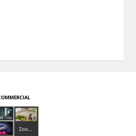
 COMMERCIAL
Zooplus.de Postmann